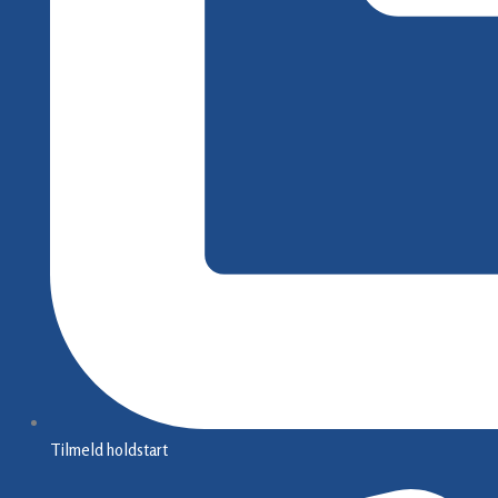
Handelsbetingelser
CVR: 45493628
Kontakt os
Tilmeld holdstart