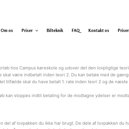
Om os
Priser
Bilteknik
FAQ
Kontakt os
Priser
løb hos Campus køreskole og udover det den lovpligtige teoriunde
te skal være indbetalt inden teori 2. Du kan betale med de gæn
det tilfælde skal du have betalt 1. rate inden teori 2 og de næst
rløb kan stoppes indtil betaling for de modtagne ydelser er modt
en del af lovpakken du ikke har brugt. De dele af lovpakken du ha