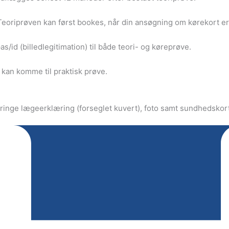
. Teoriprøven kan først bookes, når din ansøgning om kørekort er
/id (billedlegitimation) til både teori- og køreprøve.
 kan komme til praktisk prøve.
ringe lægeerklæring (forseglet kuvert), foto samt sundhedskort