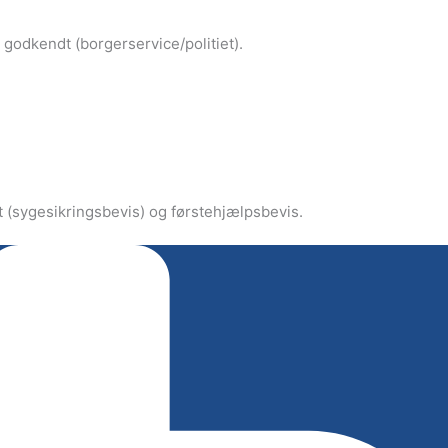
 godkendt (borgerservice/politiet).
 (sygesikringsbevis) og førstehjælpsbevis.