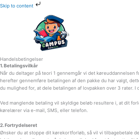
Gå
Skip to content
til
indholdet
Handelsbetingelser
1. Betalingsvilkår
Når du deltager på teori 1 gennemgår vi det køreuddannelsen for
herefter gennemføre betalingen af den pakke du har valgt, det
du mulighed for, at dele betalingen af lovpakken over 3 rater. I 
Ved manglende betaling vil skyldige beløb resultere i, at dit fo
kørelærer via e-mail, SMS, eller telefon.
2. Fortrydelseret
Ønsker du at stoppe dit kørekortforløb, så vil vi tilbagebetale d