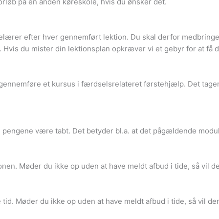
forløb på en anden køreskole, hvis du ønsker det.
elærer efter hver gennemført lektion. Du skal derfor medbringe di
 Hvis du mister din lektionsplan opkræver vi et gebyr for at få 
al gennemføre et kursus i færdselsrelateret førstehjælp. Det tage
il pengene være tabt. Det betyder bl.a. at det pågældende modul 
ionen. Møder du ikke op uden at have meldt afbud i tide, så vil de
id. Møder du ikke op uden at have meldt afbud i tide, så vil de