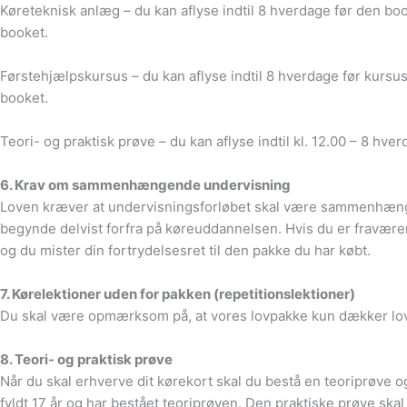
Køreteknisk anlæg – du kan aflyse indtil 8 hverdage før den book
booket.
Førstehjælpskursus – du kan aflyse indtil 8 hverdage før kursus
booket.
Teori- og praktisk prøve – du kan aflyse indtil kl. 12.00 – 8 hv
6. Krav om sammenhængende undervisning
Loven kræver at undervisningsforløbet skal være sammenhæng
begynde delvist forfra på køreuddannelsen. Hvis du er fravære
og du mister din fortrydelsesret til den pakke du har købt.
7. Kørelektioner uden for pakken (repetitionslektioner)
Du skal være opmærksom på, at vores lovpakke kun dækker lovens
8. Teori- og praktisk prøve
Når du skal erhverve dit kørekort skal du bestå en teoriprøve og
fyldt 17 år og har bestået teoriprøven. Den praktiske prøve ska