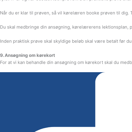
Når du er klar til prøven, så vil kørelæren booke prøven til dig
Du skal medbringe din ansøgning, kørelærerens lektionsplan, pas
Inden praktisk prøve skal skyldige beløb skal være betalt før du
9. Ansøgning om kørekort
For at vi kan behandle din ansøgning om kørekort skal du medb
10. Moms
Alle priser er inkl. 25 % moms.
11. Generel information
Campus køreskole
Pilegårds vænge 59
2635 Ishøj
Telefon: +45 52 39 53 59