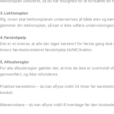
lektionsplan udleveret, så du har mulighed for at fortsætte dit 
3. Lektionsplan
Iflg. loven skal lektionsplanen underskrives af både elev og kør
glemmer din lektionsplan, så kan vi ikke udføre undervisningen.
4. Førstehjælp
Det er et lovkrav, at alle der tager kørekort for første gang sk
timers færdselsrelateret førstehjælp bil/MC/traktor.
5. Afbudsregler
For alle afbudsregler gælder det, at hvis de ikke er overholdt v
gennemført, og ikke refunderes.
Praktisk kørelektion – du kan aflyse indtil 24 timer før kørelekt
booket.
Manøvrebane – du kan aflyse indtil 8 hverdage før den bookede t