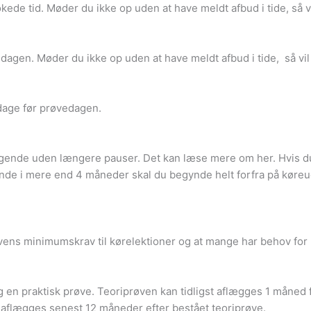
ede tid. Møder du ikke op uden at have meldt afbud i tide, så vi
dagen. Møder du ikke op uden at have meldt afbud i tide, så vil
erdage før prøvedagen.
ende uden længere pauser. Det kan læse mere om her. Hvis d
nde i mere end 4 måneder skal du begynde helt forfra på køreud
 minimumskrav til kørelektioner og at mange har behov for repet
 en praktisk prøve. Teoriprøven kan tidligst aflægges 1 måned fø
l aflægges senest 12 måneder efter bestået teoriprøve.